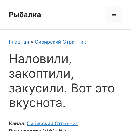
Перейти
к
Рыбалка
Меню
содержимому
Главная
»
Сибирский Странник
Наловили,
закоптили,
закусили. Вот это
вкуснота.
Канал:
Сибирский Странник
Разрешение:
1080p HD