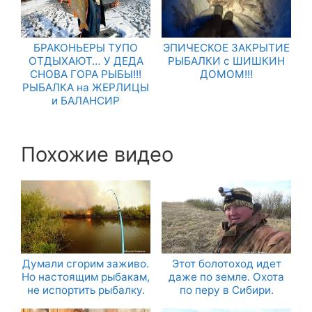
БРАКОНЬЕРЫ ТУПО
ЭПИЧЕСКОЕ ЗАКРЫТИЕ
ОТДЫХАЮТ… У ДЕДА
РЫБАЛКИ с ШИШКИН
СНОВА ГОРА РЫБЫ!!!
ДОМОМ!!!
РЫБАЛКА на ЖЕРЛИЦЫ
и БАЛАНСИР
Похожие видео
Думали сгорим заживо.
Этот болотоход идет
Но настоящим рыбакам,
даже по земле. Охота
не испортить рыбалку.
по перу в Сибири.