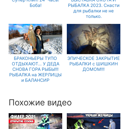
Боба!
РЫБАЛКА 2023. Снасти
для рыбалки не не
только.
БРАКОНЬЕРЫ ТУПО
ЭПИЧЕСКОЕ ЗАКРЫТИЕ
ОТДЫХАЮТ… У ДЕДА
РЫБАЛКИ с ШИШКИН
СНОВА ГОРА РЫБЫ!!!
ДОМОМ!!!
РЫБАЛКА на ЖЕРЛИЦЫ
и БАЛАНСИР
Похожие видео