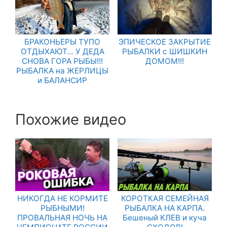
БРАКОНЬЕРЫ ТУПО
ЭПИЧЕСКОЕ ЗАКРЫТИЕ
ОТДЫХАЮТ… У ДЕДА
РЫБАЛКИ с ШИШКИН
СНОВА ГОРА РЫБЫ!!!
ДОМОМ!!!
РЫБАЛКА на ЖЕРЛИЦЫ
и БАЛАНСИР
Похожие видео
НИКОГДА НЕ КОРМИТЕ
КОРОТКАЯ СЕМЕЙНАЯ
РЫБНЫМИ!
РЫБАЛКА НА КАРПА.
ПРОВАЛЬНАЯ НОЧЬ НА
Бешеный КЛЕВ и куча