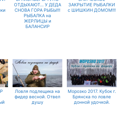
.
ОТДЫХАЮТ… У ДЕДА
ЗАКРЫТИЕ РЫБАЛКИ
лки
СНОВА ГОРА РЫБЫ!!!
с ШИШКИН ДОМОМ!!!
РЫБАЛКА на
ЖЕРЛИЦЫ и
БАЛАНСИР
ЕР
Ловля подлещика на
Морозко 2017. Кубок г.
фидер весной. Отвел
Брянска по ловле
ый
душу
донной удочкой.