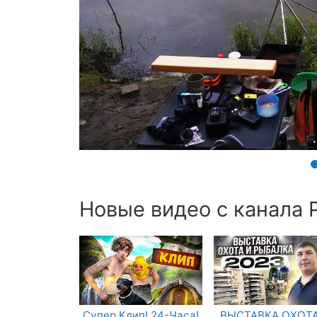
Новые видео с канала Р
Супер Клип! 24-Часа!
ВЫСТАВКА ОХОТА