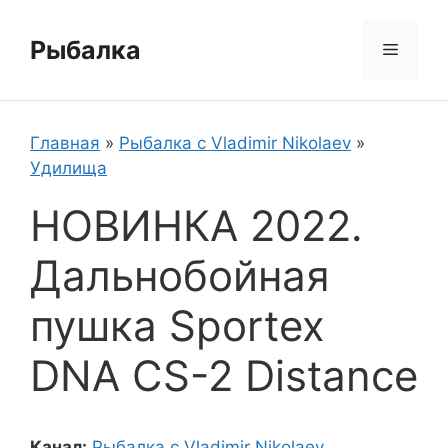
Перейти
к
Рыбалка
Меню
содержимому
Главная
»
Рыбалка с Vladimir Nikolaev
»
Удилища
НОВИНКА 2022.
Дальнобойная
пушка Sportex
DNA CS-2 Distance
Канал:
Рыбалка с Vladimir Nikolaev