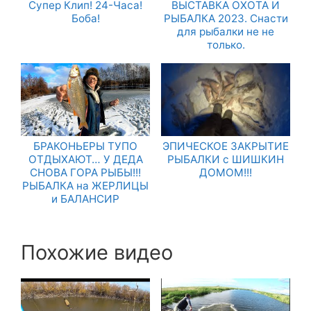
Супер Клип! 24-Часа!
ВЫСТАВКА ОХОТА И
Боба!
РЫБАЛКА 2023. Снасти
для рыбалки не не
только.
БРАКОНЬЕРЫ ТУПО
ЭПИЧЕСКОЕ ЗАКРЫТИЕ
ОТДЫХАЮТ… У ДЕДА
РЫБАЛКИ с ШИШКИН
СНОВА ГОРА РЫБЫ!!!
ДОМОМ!!!
РЫБАЛКА на ЖЕРЛИЦЫ
и БАЛАНСИР
Похожие видео