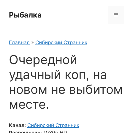
Перейти
к
Рыбалка
Меню
содержимому
Главная
»
Сибирский Странник
Очередной
удачный коп, на
новом не выбитом
месте.
Канал:
Сибирский Странник
Разрешение:
1080p HD