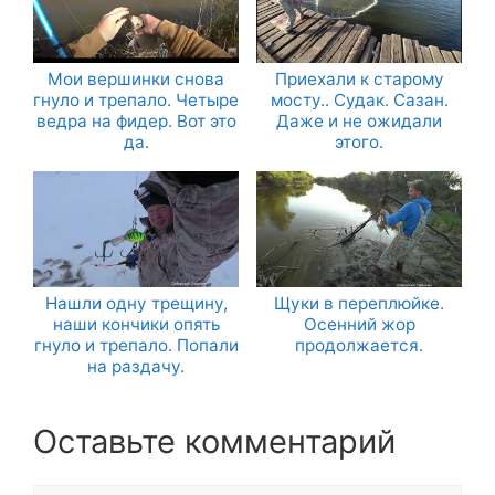
Мои вершинки снова
Приехали к старому
гнуло и трепало. Четыре
мосту.. Судак. Сазан.
ведра на фидер. Вот это
Даже и не ожидали
да.
этого.
Нашли одну трещину,
Щуки в переплюйке.
наши кончики опять
Осенний жор
гнуло и трепало. Попали
продолжается.
на раздачу.
Оставьте комментарий