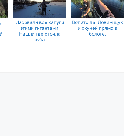
,
Изорвали все хапуги
Вот это да. Ловим щук
этими гигантами.
и окуней прямо в
й
Нашли где стояла
болоте.
рыба.