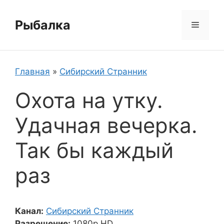
Перейти
к
Рыбалка
Меню
содержимому
Главная
»
Сибирский Странник
Охота на утку.
Удачная вечерка.
Так бы каждый
раз
Канал:
Сибирский Странник
Разрешение:
1080p HD