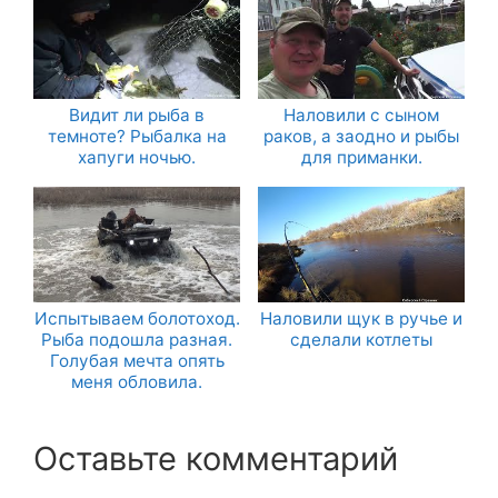
Видит ли рыба в
Наловили с сыном
темноте? Рыбалка на
раков, а заодно и рыбы
хапуги ночью.
для приманки.
Испытываем болотоход.
Наловили щук в ручье и
Рыба подошла разная.
сделали котлеты
Голубая мечта опять
меня обловила.
Оставьте комментарий