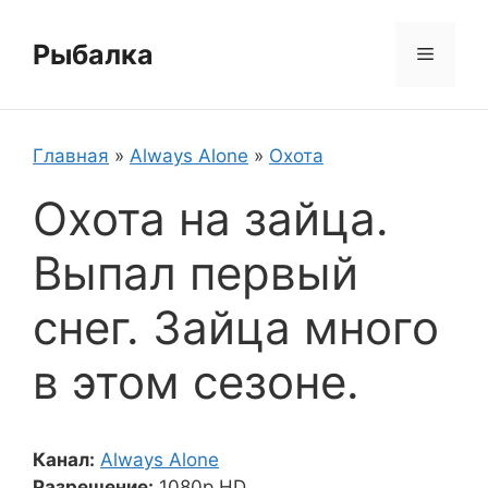
Перейти
к
Рыбалка
Меню
содержимому
Главная
»
Always Alone
»
Охота
Охота на зайца.
Выпал первый
снег. Зайца много
в этом сезоне.
Канал:
Always Alone
Разрешение:
1080p HD