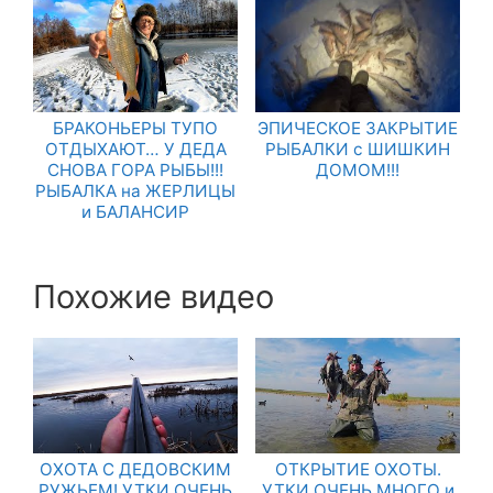
БРАКОНЬЕРЫ ТУПО
ЭПИЧЕСКОЕ ЗАКРЫТИЕ
ОТДЫХАЮТ… У ДЕДА
РЫБАЛКИ с ШИШКИН
СНОВА ГОРА РЫБЫ!!!
ДОМОМ!!!
РЫБАЛКА на ЖЕРЛИЦЫ
и БАЛАНСИР
Похожие видео
ОХОТА С ДЕДОВСКИМ
ОТКРЫТИЕ ОХОТЫ.
РУЖЬЕМ! УТКИ ОЧЕНЬ
УТКИ ОЧЕНЬ МНОГО и