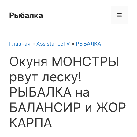
Перейти
к
Рыбалка
Меню
содержимому
Главная
»
AssistanceTV
»
РЫБАЛКА
Окуня МОНСТРЫ
рвут леску!
РЫБАЛКА на
БАЛАНСИР и ЖОР
КАРПА