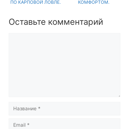
ПО КАРПОВОЙ ЛОВЛЕ.
КОМФОРТОМ.
Оставьте комментарий
Комментарий
Название
Email