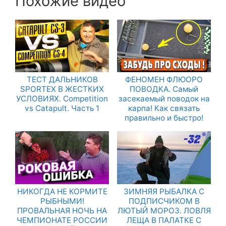
Похожие видео
ТЕСТ ДАЛЬНИКОВ
ФЕНОМЕН ФЛЮОРО
SPORTEX В ЖЕСТКИХ
ПОВОДКА. Самый
УСЛОВИЯХ. Competition
засекаемый поводок на
vs Catapult. Часть 1
карпа! Как связать
правильно и быстро!
НИКОГДА НЕ КОРМИТЕ
ЗИМНЯЯ РЫБАЛКА С
РЫБНЫМИ!
ПОДПИСЧИКОМ В
ПРОВАЛЬНАЯ НОЧЬ НА
ЛЮТЫЙ МОРОЗ. ЛОВЛЯ
ЧЕМПИОНАТЕ РОССИИ
ЛЕЩА В ПАЛАТКЕ С