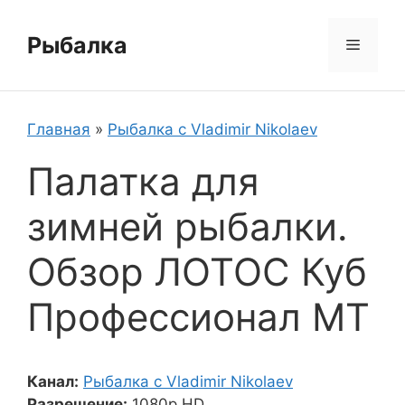
Перейти
к
Рыбалка
Меню
содержимому
Главная
»
Рыбалка с Vladimir Nikolaev
Палатка для
зимней рыбалки.
Обзор ЛОТОС Куб
Профессионал МТ
Канал:
Рыбалка с Vladimir Nikolaev
Разрешение:
1080p HD