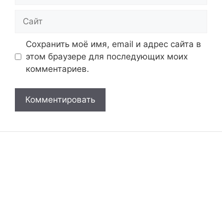
Сайт
Сохранить моё имя, email и адрес сайта в
этом браузере для последующих моих
комментариев.