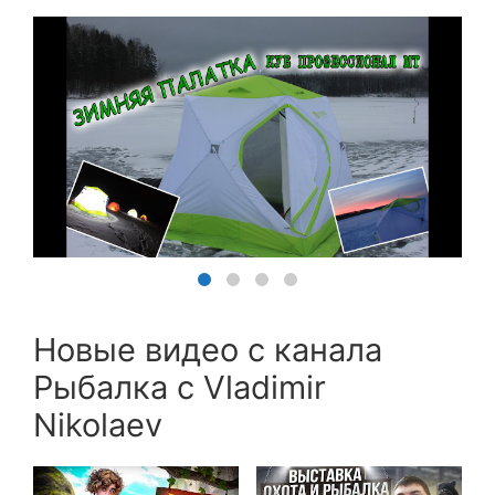
Новые видео с канала
Рыбалка с Vladimir
Nikolaev