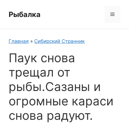
Перейти
к
Рыбалка
Меню
содержимому
Главная
»
Сибирский Странник
Паук снова
трещал от
рыбы.Сазаны и
огромные караси
снова радуют.