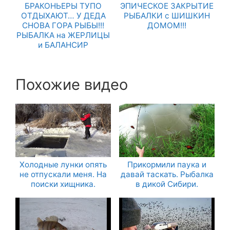
БРАКОНЬЕРЫ ТУПО
ЭПИЧЕСКОЕ ЗАКРЫТИЕ
ОТДЫХАЮТ… У ДЕДА
РЫБАЛКИ с ШИШКИН
СНОВА ГОРА РЫБЫ!!!
ДОМОМ!!!
РЫБАЛКА на ЖЕРЛИЦЫ
и БАЛАНСИР
Похожие видео
Холодные лунки опять
Прикормили паука и
не отпускали меня. На
давай таскать. Рыбалка
поиски хищника.
в дикой Сибири.