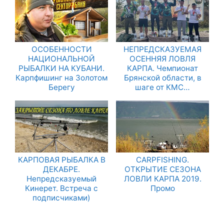
ОСОБЕННОСТИ
НЕПРЕДСКАЗУЕМАЯ
НАЦИОНАЛЬНОЙ
ОСЕННЯЯ ЛОВЛЯ
РЫБАЛКИ НА КУБАНИ.
КАРПА. Чемпионат
Карпфишинг на Золотом
Брянской области, в
Берегу
шаге от КМС…
КАРПОВАЯ РЫБАЛКА В
CARPFISHING.
ДЕКАБРЕ.
ОТКРЫТИЕ СЕЗОНА
Непредсказуемый
ЛОВЛИ КАРПА 2019.
Кинерет. Встреча с
Промо
подписчиками)