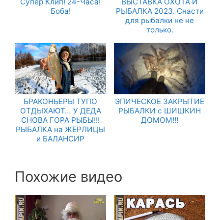
Супер Клип! 24-Часа!
ВЫСТАВКА ОХОТА И
Боба!
РЫБАЛКА 2023. Снасти
для рыбалки не не
только.
БРАКОНЬЕРЫ ТУПО
ЭПИЧЕСКОЕ ЗАКРЫТИЕ
ОТДЫХАЮТ… У ДЕДА
РЫБАЛКИ с ШИШКИН
СНОВА ГОРА РЫБЫ!!!
ДОМОМ!!!
РЫБАЛКА на ЖЕРЛИЦЫ
и БАЛАНСИР
Похожие видео