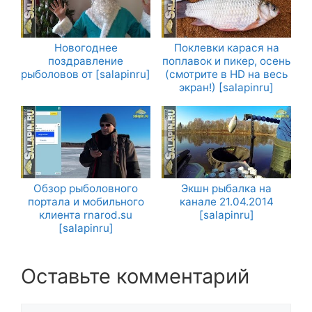
Новогоднее
Поклевки карася на
поздравление
поплавок и пикер, осень
рыболовов от [salapinru]
(смотрите в HD на весь
экран!) [salapinru]
Обзор рыболовного
Экшн рыбалка на
портала и мобильного
канале 21.04.2014
клиента rnarod.su
[salapinru]
[salapinru]
Оставьте комментарий
Комментарий