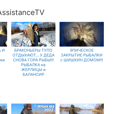
AssistanceTV
 И
БРАКОНЬЕРЫ ТУПО
ЭПИЧЕСКОЕ
.
ОТДЫХАЮТ… У ДЕДА
ЗАКРЫТИЕ РЫБАЛКИ
лки
СНОВА ГОРА РЫБЫ!!!
с ШИШКИН ДОМОМ!!!
РЫБАЛКА на
ЖЕРЛИЦЫ и
БАЛАНСИР