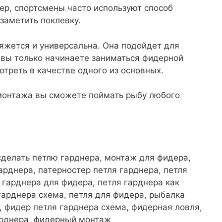
ер, спортсмены часто используют способ
заметить поклевку.
вяжется и универсальна. Она подойдет для
 вы только начинаете заниматься фидерной
отреть в качестве одного из основных.
 монтажа вы сможете поймать рыбу любого
 сделать петлю гарднера, монтаж для фидера,
арднера, патерностер петля гарднера, петля
 гарднера для фидера, петля гарднера как
 гарднера схема, петля для фидера, рыбалка
, фидер петля гарднера схема, фидерная ловля,
арднера, фидерный монтаж