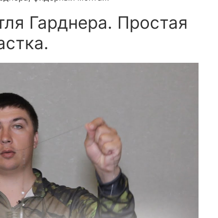
тля Гарднера. Простая
астка.