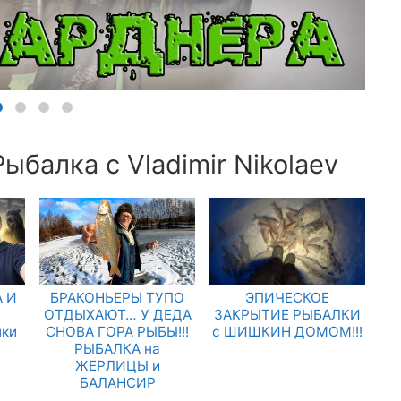
ыбалка с Vladimir Nikolaev
 И
БРАКОНЬЕРЫ ТУПО
ЭПИЧЕСКОЕ
.
ОТДЫХАЮТ… У ДЕДА
ЗАКРЫТИЕ РЫБАЛКИ
лки
СНОВА ГОРА РЫБЫ!!!
с ШИШКИН ДОМОМ!!!
РЫБАЛКА на
ЖЕРЛИЦЫ и
БАЛАНСИР