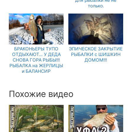
для рыбалки не не
только.
БРАКОНЬЕРЫ ТУПО
ЭПИЧЕСКОЕ ЗАКРЫТИЕ
ОТДЫХАЮТ… У ДЕДА
РЫБАЛКИ с ШИШКИН
СНОВА ГОРА РЫБЫ!!!
ДОМОМ!!!
РЫБАЛКА на ЖЕРЛИЦЫ
и БАЛАНСИР
Похожие видео