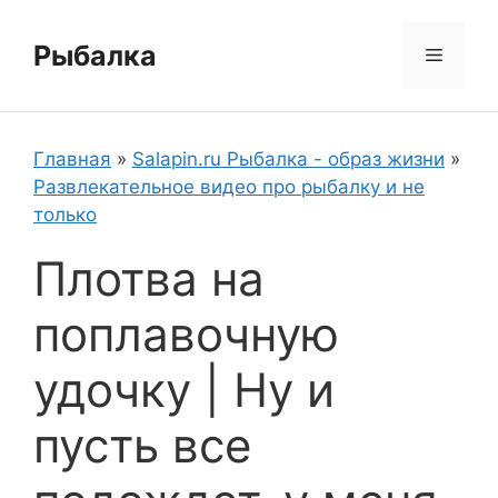
Перейти
к
Рыбалка
Меню
содержимому
Главная
»
Salapin.ru Рыбалка - образ жизни
»
Развлекательное видео про рыбалку и не
только
Плотва на
поплавочную
удочку | Ну и
пусть все