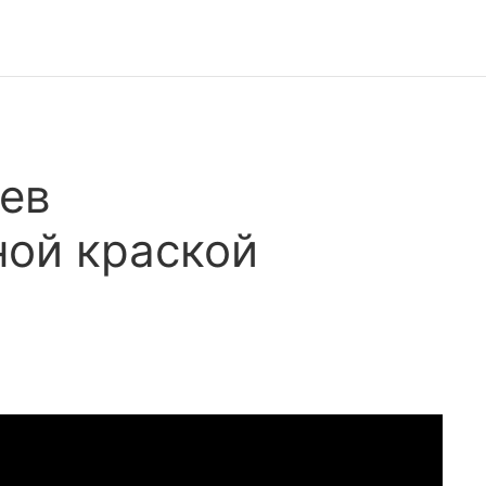
ев
ой краской