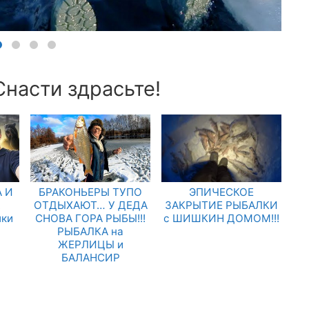
Снасти здрасьте!
 И
БРАКОНЬЕРЫ ТУПО
ЭПИЧЕСКОЕ
.
ОТДЫХАЮТ… У ДЕДА
ЗАКРЫТИЕ РЫБАЛКИ
лки
СНОВА ГОРА РЫБЫ!!!
с ШИШКИН ДОМОМ!!!
РЫБАЛКА на
ЖЕРЛИЦЫ и
БАЛАНСИР