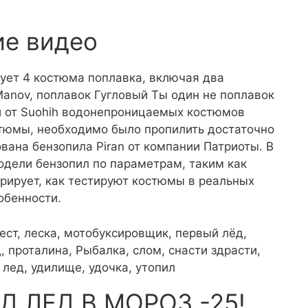
ие видео
ует 4 костюма поплавка, включая два
Manov, поплавок Гугловый Ты один не поплавок
ки от Suohih водонепроницаемых костюмов
остюмы, необходимо было пропилить достаточно
вана бензопила Piran от компании Патриоты. В
одели бензопил по параметрам, таким как
рирует, как тестируют костюмы в реальных
обенности.
ест, леска, мотобуксировщик, первый лёд,
, проталина, Рыбалка, слом, снасти здрасти,
й лед, удилище, удочка, утопил
ОД ЛЕД В МОРОЗ -25!