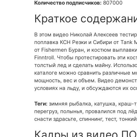
Количество подписчиков:
807000
Краткое содержан
В этом видео Николай Алексеев тестир
поплавка КСН Резки и Сибири от Tank 
от Fishermen Буран, и костюм выплав
Finntroll. Чтобы протестировать эти к
толстый лед и сделать майну. Использо
каталоге можно сравнить различные м
мощность, вес и объем. Видео демонст
условиях на льду, и обсуждаются их ос
Теги:
зимняя рыбалка, катушка, краш-т
перегруз, полынья, провалился под лёд
снасти здрасьте, спиннинг, тест, тонки
Кадры из видео П