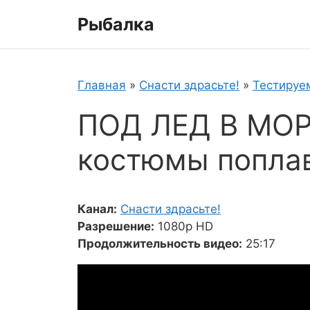
Перейти
Рыбалка
к
содержимому
Главная
»
Снасти здрасьте!
»
Тестируе
ПОД ЛЕД В МОР
костюмы поплав
Канал:
Снасти здрасьте!
Разрешение:
1080p HD
Продолжительность видео:
25:17