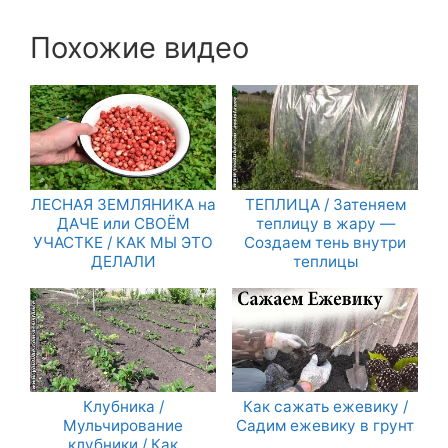
Похожие видео
ЛЕСНАЯ ЗЕМЛЯНИКА на
ТЕПЛИЦА / Затеняем
ДАЧЕ или СВОЁМ
теплицу в жару —
УЧАСТКЕ / КАК МЫ ЭТО
Создаем тень внутри
ДЕЛАЛИ
теплицы
Клубника /
Как сажать ежевику /
Мульчирование
Садим ежевику в грунт
клубники / Как