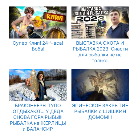
Супер Клип! 24-Часа!
ВЫСТАВКА ОХОТА И
Боба!
РЫБАЛКА 2023. Снасти
для рыбалки не не
только.
БРАКОНЬЕРЫ ТУПО
ЭПИЧЕСКОЕ ЗАКРЫТИЕ
ОТДЫХАЮТ… У ДЕДА
РЫБАЛКИ с ШИШКИН
СНОВА ГОРА РЫБЫ!!!
ДОМОМ!!!
РЫБАЛКА на ЖЕРЛИЦЫ
и БАЛАНСИР