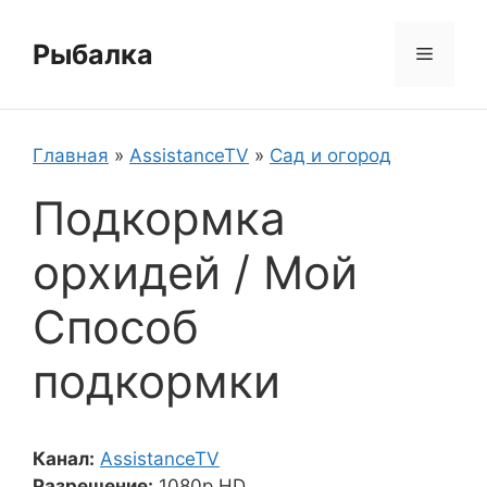
Перейти
к
Рыбалка
Меню
содержимому
Главная
»
AssistanceTV
»
Сад и огород
Подкормка
орхидей / Мой
Способ
подкормки
Канал:
AssistanceTV
Разрешение:
1080p HD