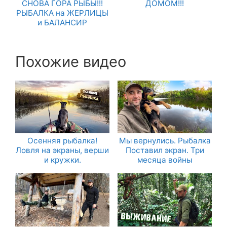
СНОВА ГОРА РЫБЫ!!!
ДОМОМ!!!
РЫБАЛКА на ЖЕРЛИЦЫ
и БАЛАНСИР
Похожие видео
Осенняя рыбалка!
Мы вернулись. Рыбалка
Ловля на экраны, верши
Поставил экран. Три
и кружки.
месяца войны