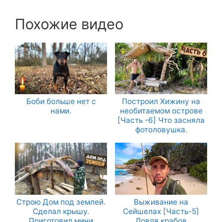
Похожие видео
Боби больше нет с
Построил Хижину на
нами.
необитаемом острове
[Часть -6] Что засняла
фотоловушка.
Строю Дом под землей.
Выживание на
Сделал крышу.
Сейшелах [Часть-5]
Приготовил мини
Ловля крабов