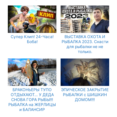
Супер Клип! 24-Часа!
ВЫСТАВКА ОХОТА И
Боба!
РЫБАЛКА 2023. Снасти
для рыбалки не не
только.
БРАКОНЬЕРЫ ТУПО
ЭПИЧЕСКОЕ ЗАКРЫТИЕ
ОТДЫХАЮТ… У ДЕДА
РЫБАЛКИ с ШИШКИН
СНОВА ГОРА РЫБЫ!!!
ДОМОМ!!!
РЫБАЛКА на ЖЕРЛИЦЫ
и БАЛАНСИР