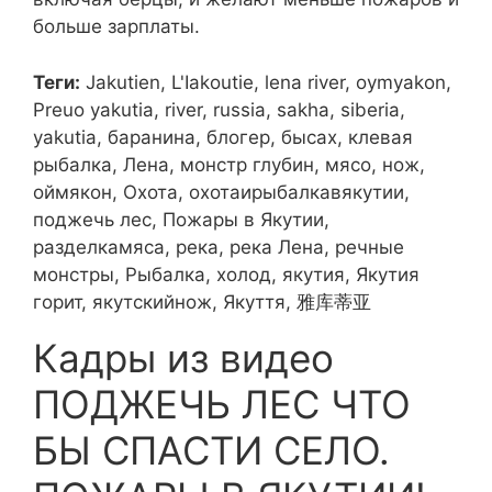
больше зарплаты.
Теги:
Jakutien, L'Iakoutie, lena river, oymyakon,
Preuo yakutia, river, russia, sakha, siberia,
yakutia, баранина, блогер, бысах, клевая
рыбалка, Лена, монстр глубин, мясо, нож,
оймякон, Охота, охотаирыбалкавякутии,
поджечь лес, Пожары в Якутии,
разделкамяса, река, река Лена, речные
монстры, Рыбалка, холод, якутия, Якутия
горит, якутскийнож, Якуття, 雅库蒂亚
Кадры из видео
ПОДЖЕЧЬ ЛЕС ЧТО
БЫ СПАСТИ СЕЛО.