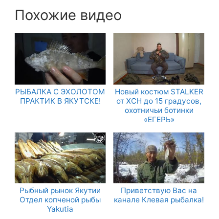
Похожие видео
РЫБАЛКА С ЭХОЛОТОМ
Новый костюм STALKER
ПРАКТИК В ЯКУТСКЕ!
от ХСН до 15 градусов,
охотничьи ботинки
«ЕГЕРЬ»
Рыбный рынок Якутии
Приветствую Вас на
Отдел копченой рыбы
канале Клевая рыбалка!
Yakutia