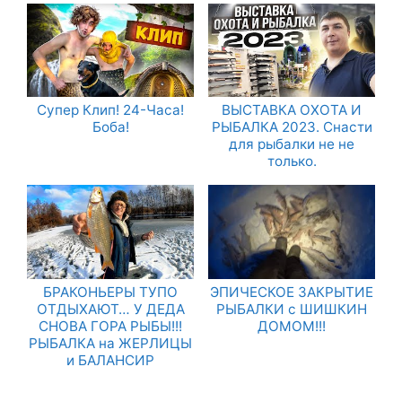
Супер Клип! 24-Часа!
ВЫСТАВКА ОХОТА И
Боба!
РЫБАЛКА 2023. Снасти
для рыбалки не не
только.
БРАКОНЬЕРЫ ТУПО
ЭПИЧЕСКОЕ ЗАКРЫТИЕ
ОТДЫХАЮТ… У ДЕДА
РЫБАЛКИ с ШИШКИН
СНОВА ГОРА РЫБЫ!!!
ДОМОМ!!!
РЫБАЛКА на ЖЕРЛИЦЫ
и БАЛАНСИР