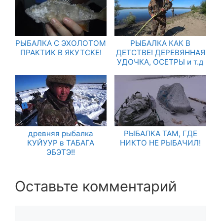
РЫБАЛКА С ЭХОЛОТОМ
РЫБАЛКА КАК В
ПРАКТИК В ЯКУТСКЕ!
ДЕТСТВЕ! ДЕРЕВЯННАЯ
УДОЧКА, ОСЕТРЫ и т.д
древняя рыбалка
РЫБАЛКА ТАМ, ГДЕ
КУЙУУР в ТАБАГА
НИКТО НЕ РЫБАЧИЛ!
ЭБЭТЭ!!
Оставьте комментарий
Комментарий