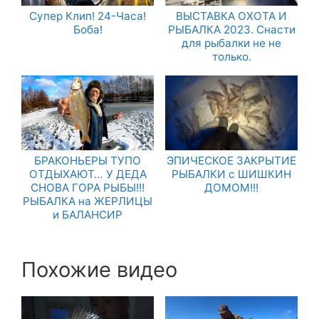
Супер Клип! 24-Часа!
ВЫСТАВКА ОХОТА И
Боба!
РЫБАЛКА 2023. Снасти
для рыбалки не не
только.
БРАКОНЬЕРЫ ТУПО
ЭПИЧЕСКОЕ ЗАКРЫТИЕ
ОТДЫХАЮТ… У ДЕДА
РЫБАЛКИ с ШИШКИН
СНОВА ГОРА РЫБЫ!!!
ДОМОМ!!!
РЫБАЛКА на ЖЕРЛИЦЫ
и БАЛАНСИР
Похожие видео