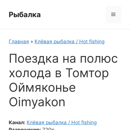
Перейти
к
Рыбалка
Меню
содержимому
Главная
»
Клёвая рыбалка / Hot fishing
Поездка на полюс
холода в Томтор
Оймяконье
Oimyakon
Канал:
Клёвая рыбалка / Hot fishing
Разрешение:
720p