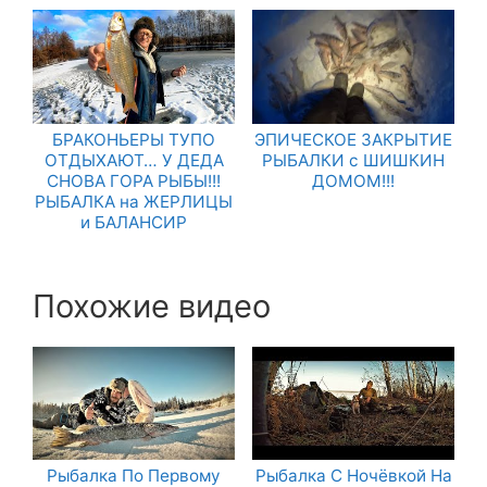
БРАКОНЬЕРЫ ТУПО
ЭПИЧЕСКОЕ ЗАКРЫТИЕ
ОТДЫХАЮТ… У ДЕДА
РЫБАЛКИ с ШИШКИН
СНОВА ГОРА РЫБЫ!!!
ДОМОМ!!!
РЫБАЛКА на ЖЕРЛИЦЫ
и БАЛАНСИР
Похожие видео
Рыбалка По Первому
Рыбалка С Ночёвкой На