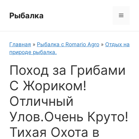
Перейти
к
Рыбалка
Меню
содержимому
Главная
»
Рыбалка с Romario Agro
»
Отдых на
природе рыбалка.
Поход за Грибами
С Жориком!
Отличный
Улов.Очень Круто!
Тихая Охота в