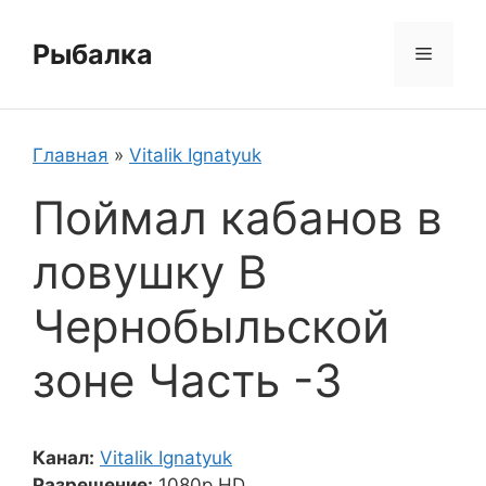
Перейти
к
Рыбалка
Меню
содержимому
Главная
»
Vitalik Ignatyuk
Поймал кабанов в
ловушку В
Чернобыльской
зоне Часть -3
Канал:
Vitalik Ignatyuk
Разрешение:
1080p HD