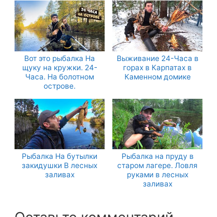
Вот это рыбалка На
Выживание 24-Часа в
щуку на кружки. 24-
горах в Карпатах в
Часа. На болотном
Каменном домике
острове.
Рыбалка На бутылки
Рыбалка на пруду в
закидушки В лесных
старом лагере. Ловля
заливах
руками в лесных
заливах