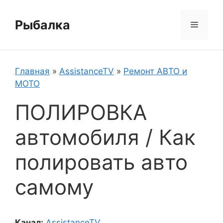
Перейти
к
Рыбалка
Меню
содержимому
Главная
»
AssistanceTV
»
Ремонт АВТО и
МОТО
ПОЛИРОВКА
автомобиля / Как
полировать авто
самому
Канал:
AssistanceTV