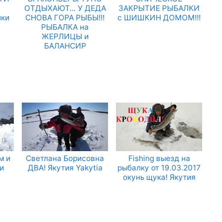
.
ОТДЫХАЮТ… У ДЕДА
ЗАКРЫТИЕ РЫБАЛКИ
лки
СНОВА ГОРА РЫБЫ!!!
с ШИШКИН ДОМОМ!!!
РЫБАЛКА на
ЖЕРЛИЦЫ и
БАЛАНСИР
м и
Светлана Борисовна
Fishing выезд на
и
ДВА! Якутия Yakytia
рыбалку от 19.03.2017
окунь щука! Якутия