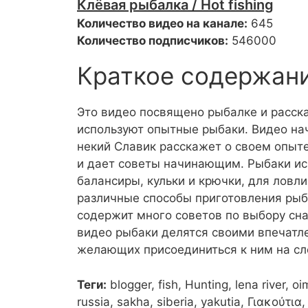
Клёвая рыбалка / Hot fishing
Количество видео на канале:
645
Количество подписчиков:
546000
Краткое содержан
Это видео посвящено рыбалке и расска
используют опытные рыбаки. Видео нач
некий Славик расскажет о своем опыте
и дает советы начинающим. Рыбаки ис
балансиры, кульки и крючки, для ловл
различные способы приготовления рыб
содержит много советов по выбору сн
видео рыбаки делятся своими впечатл
желающих присоединиться к ним на с
Теги:
blogger, fish, Hunting, lena river, o
russia, sakha, siberia, yakutia, Γιακούτ