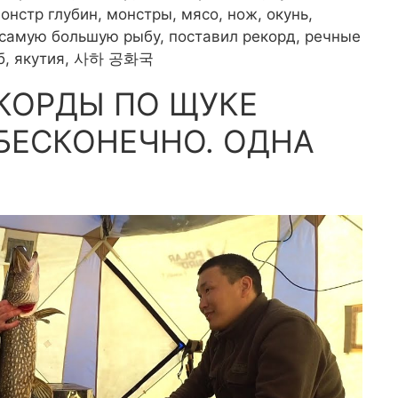
нстр глубин, монстры, мясо, нож, окунь,
 самую большую рыбу, поставил рекорд, речные
туб, якутия, 사하 공화국
ЕКОРДЫ ПО ЩУКЕ
БЕСКОНЕЧНО. ОДНА