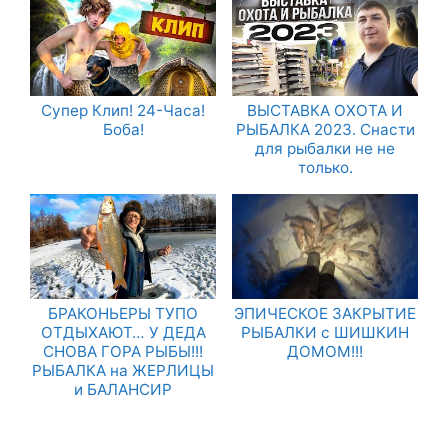
Супер Клип! 24-Часа!
ВЫСТАВКА ОХОТА И
Боба!
РЫБАЛКА 2023. Снасти
для рыбалки не не
только.
БРАКОНЬЕРЫ ТУПО
ЭПИЧЕСКОЕ ЗАКРЫТИЕ
ОТДЫХАЮТ… У ДЕДА
РЫБАЛКИ с ШИШКИН
СНОВА ГОРА РЫБЫ!!!
ДОМОМ!!!
РЫБАЛКА на ЖЕРЛИЦЫ
и БАЛАНСИР