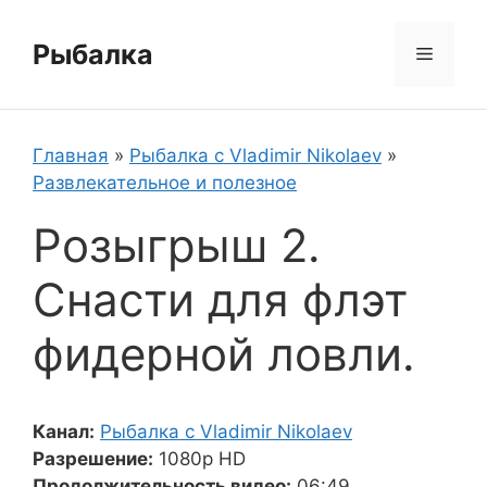
Перейти
к
Рыбалка
Меню
содержимому
Главная
»
Рыбалка с Vladimir Nikolaev
»
Развлекательное и полезное
Розыгрыш 2.
Снасти для флэт
фидерной ловли.
Канал:
Рыбалка с Vladimir Nikolaev
Разрешение:
1080p HD
Продолжительность видео:
06:49