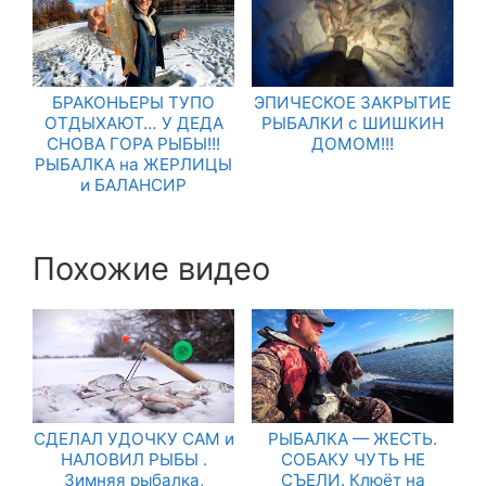
БРАКОНЬЕРЫ ТУПО
ЭПИЧЕСКОЕ ЗАКРЫТИЕ
ОТДЫХАЮТ… У ДЕДА
РЫБАЛКИ с ШИШКИН
СНОВА ГОРА РЫБЫ!!!
ДОМОМ!!!
РЫБАЛКА на ЖЕРЛИЦЫ
и БАЛАНСИР
Похожие видео
СДЕЛАЛ УДОЧКУ САМ и
РЫБАЛКА — ЖЕСТЬ.
НАЛОВИЛ РЫБЫ .
СОБАКУ ЧУТЬ НЕ
Зимняя рыбалка,
СЪЕЛИ. Клюёт на