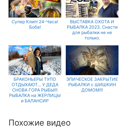
Супер Клип! 24-Часа!
ВЫСТАВКА ОХОТА И
Боба!
РЫБАЛКА 2023. Снасти
для рыбалки не не
только.
БРАКОНЬЕРЫ ТУПО
ЭПИЧЕСКОЕ ЗАКРЫТИЕ
ОТДЫХАЮТ… У ДЕДА
РЫБАЛКИ с ШИШКИН
СНОВА ГОРА РЫБЫ!!!
ДОМОМ!!!
РЫБАЛКА на ЖЕРЛИЦЫ
и БАЛАНСИР
Похожие видео