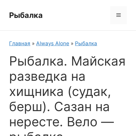
Перейти
к
Рыбалка
Меню
содержимому
Главная
»
Always Alone
»
Рыбалка
Рыбалка. Майская
разведка на
хищника (судак,
берш). Сазан на
нересте. Вело —