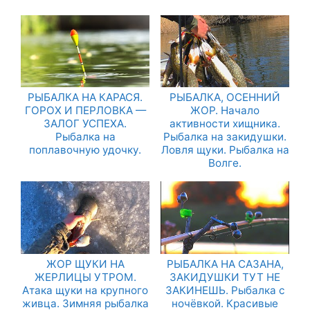
РЫБАЛКА НА КАРАСЯ.
РЫБАЛКА, ОСЕННИЙ
ГОРОХ И ПЕРЛОВКА —
ЖОР. Начало
ЗАЛОГ УСПЕХА.
активности хищника.
Рыбалка на
Рыбалка на закидушки.
поплавочную удочку.
Ловля щуки. Рыбалка на
Волге.
ЖОР ЩУКИ НА
РЫБАЛКА НА САЗАНА,
ЖЕРЛИЦЫ УТРОМ.
ЗАКИДУШКИ ТУТ НЕ
Атака щуки на крупного
ЗАКИНЕШЬ. Рыбалка с
живца. Зимняя рыбалка
ночёвкой. Красивые