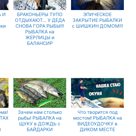
 И
БРАКОНЬЕРЫ ТУПО
ЭПИЧЕСКОЕ
.
ОТДЫХАЮТ… У ДЕДА
ЗАКРЫТИЕ РЫБАЛКИ
лки
СНОВА ГОРА РЫБЫ!!!
с ШИШКИН ДОМОМ!!!
РЫБАЛКА на
ЖЕРЛИЦЫ и
БАЛАНСИР
ома!
Зачем нам столько
Что творится под
ТАХ
рыбы! РЫБАЛКА на
мостом! РЫБАЛКА на
ЩУКУ в ДОЖДЬ с
ВИДЕОУДОЧКУ в
В
БАЙДАРКИ
ДИКОМ МЕСТЕ