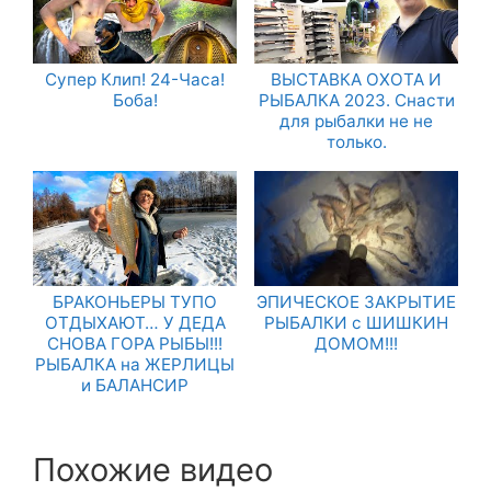
Супер Клип! 24-Часа!
ВЫСТАВКА ОХОТА И
Боба!
РЫБАЛКА 2023. Снасти
для рыбалки не не
только.
БРАКОНЬЕРЫ ТУПО
ЭПИЧЕСКОЕ ЗАКРЫТИЕ
ОТДЫХАЮТ… У ДЕДА
РЫБАЛКИ с ШИШКИН
СНОВА ГОРА РЫБЫ!!!
ДОМОМ!!!
РЫБАЛКА на ЖЕРЛИЦЫ
и БАЛАНСИР
Похожие видео