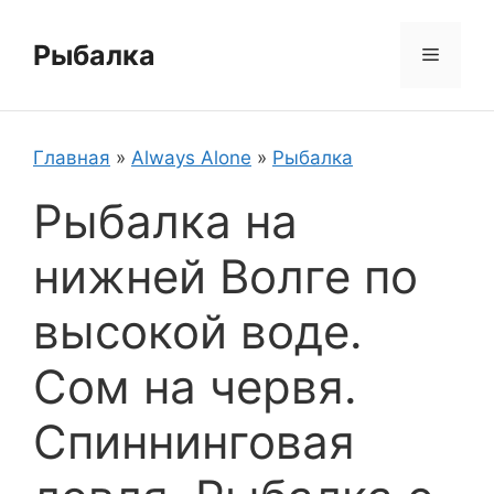
Перейти
к
Рыбалка
Меню
содержимому
Главная
»
Always Alone
»
Рыбалка
Рыбалка на
нижней Волге по
высокой воде.
Сом на червя.
Спиннинговая