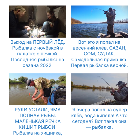
Выход на ПЕРВЫЙ ЛЁД.
Вот это я попал на
Рыбалка с ночёвкой в
весенний клёв. САЗАН,
палатке с печкой.
СОМ, СУДАК.
Последняя рыбалка на
Самодельная приманка.
сазана 2022.
Первая рыбалка весной.
РУКИ УСТАЛИ, ЯМА
Я вчера попал на супер
ПОЛНАЯ РЫБЫ.
клёв, вода кипела! А что
МАЛЕНЬКАЯ РЕЧКА
сегодня? Вот такая она
КИШИТ РЫБОЙ.
— рыбалка.
Рыбалка на хищника,