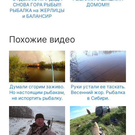
СНОВА ГОРА РЫБЫ!!!
ДОМОМ!!!
РЫБАЛКА на ЖЕРЛИЦЫ
и БАЛАНСИР
Похожие видео
Думали сгорим заживо.
Руки устали ее таскать.
Но настоящим рыбакам,
Весенний жор. Рыбалка
не испортить рыбалку.
в Сибири.