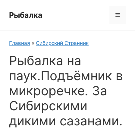
Перейти
к
Рыбалка
Меню
содержимому
Главная
»
Сибирский Странник
Рыбалка на
паук.Подъёмник в
микроречке. За
Сибирскими
дикими сазанами.