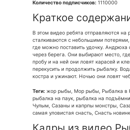
Количество подписчиков:
1110000
Краткое содержан
В этом видео ребята отправляются на 
сталкиваются с небольшими потерями, 
где можно поставить удочку. Андрюха с
через берега. Они выбирают место, где
пробу и на ней они ловят карасей и кл
перекусить и продолжить рыбалку. Вода
костра и ужинают. Ночью они ловят че
Теги:
жор рыбы, Мор рыбы, Рыбалка в 
рыбалка на паук, рыбалка на подъёмни
Чулым, Сазаны и капрпы монстры, Саза
самая уловистая снасть, Снасть новин
Кадры из видео Ры