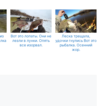
из
Вот это лопаты. Они не
Леска трещала,
алка
лезли в лунки. Опять
удочки гнулись Вот это
все изорвал.
рыбалка. Осенний
жор.