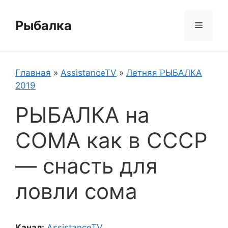
Перейти
к
Рыбалка
Меню
содержимому
Главная
»
AssistanceTV
»
Летняя РЫБАЛКА
2019
РЫБАЛКА на
СОМА как в СССР
— снасть для
ловли сома
Канал:
AssistanceTV