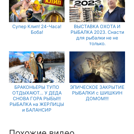
Супер Клип! 24-Часа!
ВЫСТАВКА ОХОТА И
Боба!
РЫБАЛКА 2023. Снасти
для рыбалки не не
только.
БРАКОНЬЕРЫ ТУПО
ЭПИЧЕСКОЕ ЗАКРЫТИЕ
ОТДЫХАЮТ… У ДЕДА
РЫБАЛКИ с ШИШКИН
СНОВА ГОРА РЫБЫ!!!
ДОМОМ!!!
РЫБАЛКА на ЖЕРЛИЦЫ
и БАЛАНСИР
Похожие видео