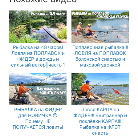
Рыбалка на 48 часов!
Поплавочная рыбалка!!!
Ловля на ПОПЛАВОК и
ЛОВЛЯ на ПОПЛАВОК
ФИДЕР в дождь и
болонской снастью и
сильный ветер┃часть 1
маховой удочкой
РЫБАЛКА на ФИДЕР
Ловля КАРПА на
для НОВИЧКА ☹
ФИДЕР!!! Бейтраннер и
Почему НЕ
поклёвки КАРПА!!!
ПОЛУЧАЕТСЯ ловить!
Рыбалка на ФЛЭТ
снасть