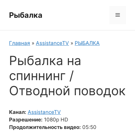
Перейти
к
Рыбалка
Меню
содержимому
Главная
»
AssistanceTV
»
РЫБАЛКА
Рыбалка на
спиннинг /
Отводной поводок
Канал:
AssistanceTV
Разрешение:
1080p HD
Продолжительность видео:
05:50