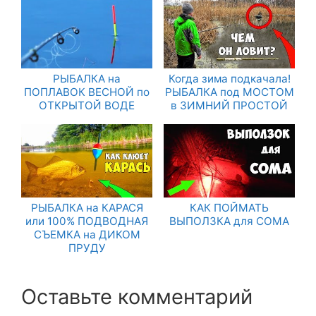
РЫБАЛКА на
Когда зима подкачала!
ПОПЛАВОК ВЕСНОЙ по
РЫБАЛКА под МОСТОМ
ОТКРЫТОЙ ВОДЕ
в ЗИМНИЙ ПРОСТОЙ
РЫБАЛКА на КАРАСЯ
КАК ПОЙМАТЬ
или 100% ПОДВОДНАЯ
ВЫПОЛЗКА для СОМА
СЪЕМКА на ДИКОМ
ПРУДУ
Оставьте комментарий