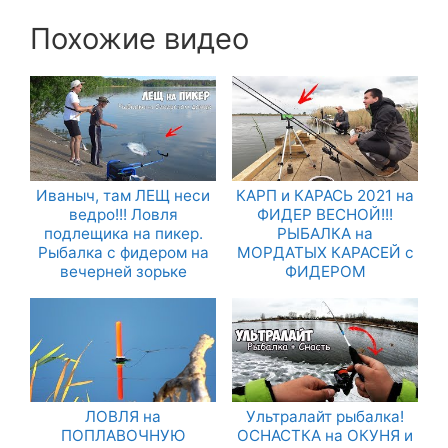
Похожие видео
Иваныч, там ЛЕЩ неси
КАРП и КАРАСЬ 2021 на
ведро!!! Ловля
ФИДЕР ВЕСНОЙ!!!
подлещика на пикер.
РЫБАЛКА на
Рыбалка с фидером на
МОРДАТЫХ КАРАСЕЙ с
вечерней зорьке
ФИДЕРОМ
ЛОВЛЯ на
Ультралайт рыбалка!
ПОПЛАВОЧНУЮ
ОСНАСТКА на ОКУНЯ и