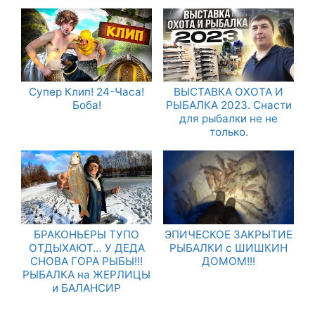
Супер Клип! 24-Часа!
ВЫСТАВКА ОХОТА И
Боба!
РЫБАЛКА 2023. Снасти
для рыбалки не не
только.
БРАКОНЬЕРЫ ТУПО
ЭПИЧЕСКОЕ ЗАКРЫТИЕ
ОТДЫХАЮТ… У ДЕДА
РЫБАЛКИ с ШИШКИН
СНОВА ГОРА РЫБЫ!!!
ДОМОМ!!!
РЫБАЛКА на ЖЕРЛИЦЫ
и БАЛАНСИР