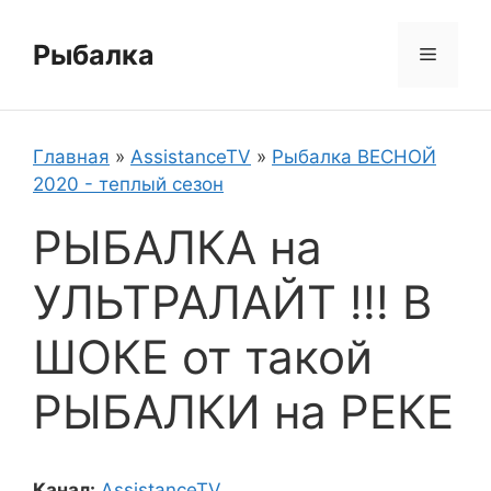
Перейти
к
Рыбалка
Меню
содержимому
Главная
»
AssistanceTV
»
Рыбалка ВЕСНОЙ
2020 - теплый сезон
РЫБАЛКА на
УЛЬТРАЛАЙТ !!! В
ШОКЕ от такой
РЫБАЛКИ на РЕКЕ
Канал:
AssistanceTV