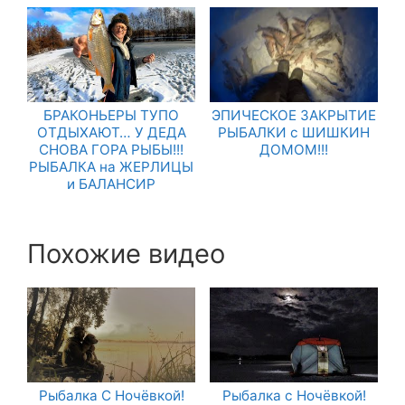
БРАКОНЬЕРЫ ТУПО
ЭПИЧЕСКОЕ ЗАКРЫТИЕ
ОТДЫХАЮТ… У ДЕДА
РЫБАЛКИ с ШИШКИН
СНОВА ГОРА РЫБЫ!!!
ДОМОМ!!!
РЫБАЛКА на ЖЕРЛИЦЫ
и БАЛАНСИР
Похожие видео
Рыбалка С Ночёвкой!
Рыбалка с Ночёвкой!