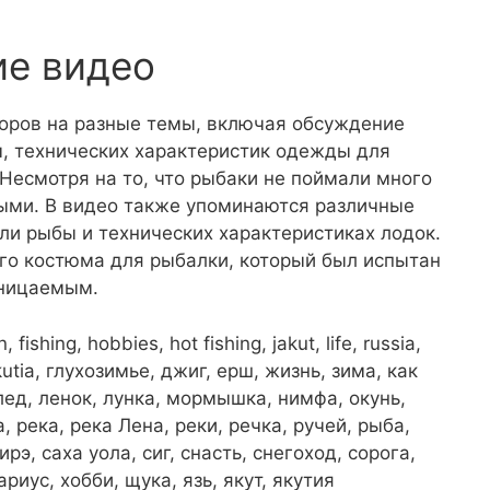
ие видео
оров на разные темы, включая обсуждение
ы, технических характеристик одежды для
 Несмотря на то, что рыбаки не поймали много
ными. В видео также упоминаются различные
ли рыбы и технических характеристиках лодок.
ого костюма для рыбалки, который был испытан
оницаемым.
, fishing, hobbies, hot fishing, jakut, life, russia,
yakutia, глухозимье, джиг, ерш, жизнь, зима, как
ед, ленок, лунка, мормышка, нимфа, окунь,
 река, река Лена, реки, речка, ручей, рыба,
рэ, саха уола, сиг, снасть, снегоход, сорога,
риус, хобби, щука, язь, якут, якутия