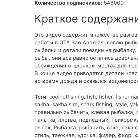
Количество подписчиков:
546000
Краткое содержан
Это видео содержит множество разгов
работы в GTA San Andreas, ловлю рыб
рыбалки и детали поездки на рыбалку.
рыбы, они все равно остались доволь
обсуждения о крючках, местах для лов
В конце видео приводятся детали нов
во время дождя и оказался водонепр
Теги:
coolhotfishing, fish, fisher, fisherman
sakha, sakha sire, shark fishing, style, 
правильно рыбачить, клевая рыбалка, л
палатка, плотва, подледный, прикормка,
рыбак, Рыбалка, рыбачить, саха, саха си
стиль, таежная, удочка, фидер, фидр, ха