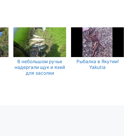
В небольшом ручье
Рыбалка в Якутии!
надергали щук и язей
Yakutia
для засолки