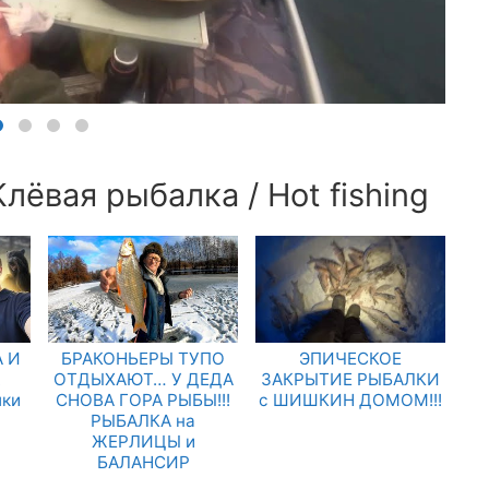
лёвая рыбалка / Hot fishing
 И
БРАКОНЬЕРЫ ТУПО
ЭПИЧЕСКОЕ
.
ОТДЫХАЮТ… У ДЕДА
ЗАКРЫТИЕ РЫБАЛКИ
лки
СНОВА ГОРА РЫБЫ!!!
с ШИШКИН ДОМОМ!!!
РЫБАЛКА на
ЖЕРЛИЦЫ и
БАЛАНСИР