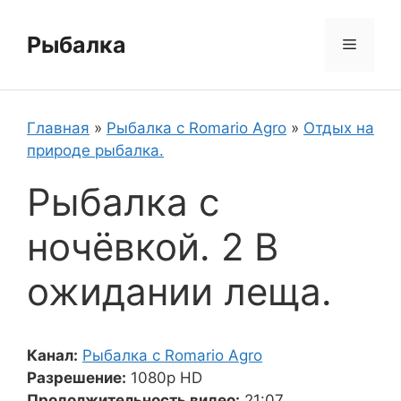
Перейти
к
Рыбалка
Меню
содержимому
Главная
»
Рыбалка с Romario Agro
»
Отдых на
природе рыбалка.
Рыбалка с
ночёвкой. 2 В
ожидании леща.
Канал:
Рыбалка с Romario Agro
Разрешение:
1080p HD
Продолжительность видео:
21:07