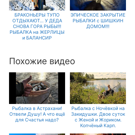
БРАКОНЬЕРЫ ТУПО
ЭПИЧЕСКОЕ ЗАКРЫТИЕ
ОТДЫХАЮТ… У ДЕДА
РЫБАЛКИ с ШИШКИН
СНОВА ГОРА РЫБЫ!!!
ДОМОМ!!!
РЫБАЛКА на ЖЕРЛИЦЫ
и БАЛАНСИР
Похожие видео
Рыбалка в Астрахани!
Рыбалка с Ночёвкой на
Отвели Душу! А что ещё
Закидушки. Двое суток
для Счастья надо?
с Женой и Жориком.
Копчёный Карп.