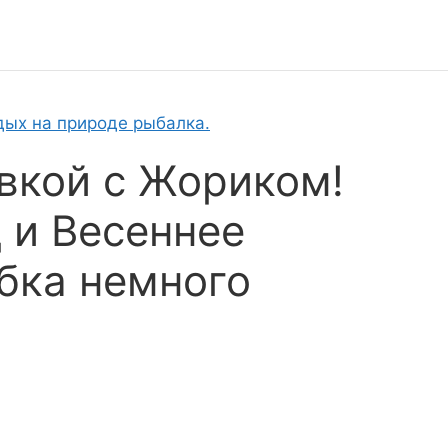
дых на природе рыбалка.
вкой с Жориком!
 и Весеннее
бка немного