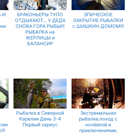
 И
БРАКОНЬЕРЫ ТУПО
ЭПИЧЕСКОЕ
.
ОТДЫХАЮТ… У ДЕДА
ЗАКРЫТИЕ РЫБАЛКИ
лки
СНОВА ГОРА РЫБЫ!!!
с ШИШКИН ДОМОМ!!!
РЫБАЛКА на
ЖЕРЛИЦЫ и
БАЛАНСИР
Рыбалка в Северной
Экстремальная
Карелии День 3-4
рыбалка,поход с
сем
Первый хариус
ночёвкой и
!!!
приключениями.