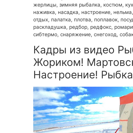
жерлицы, зимняя рыбалка, костюм, кух
наживка, насадка, настроение, нельма,
отдых, палатка, плотва, поплавок, пос
раскладушка, редбор, редфокс, ромарио
сибтермо, снаряжение, снегоход, собак
Кадры из видео Ры
Жориком! Мартовск
Настроение! Рыбка