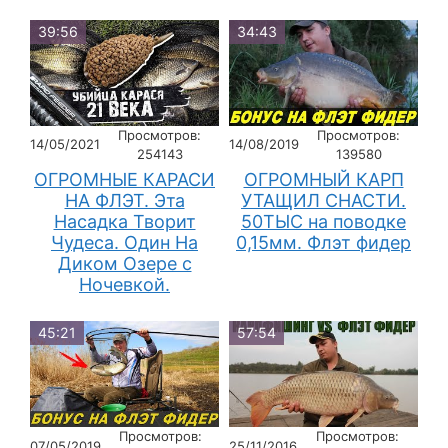
39:56
34:43
Просмотров:
Просмотров:
14/05/2021
14/08/2019
254143
139580
ОГРОМНЫЕ КАРАСИ
ОГРОМНЫЙ КАРП
НА ФЛЭТ. Эта
УТАЩИЛ СНАСТИ.
Насадка Творит
50ТЫС на поводке
Чудеса. Один На
0,15мм. Флэт фидер
Диком Озере с
Ночевкой.
45:21
57:54
Просмотров:
Просмотров:
07/05/2019
25/11/2016