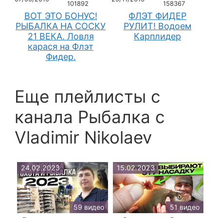
101892
158367
ВОТ ЭТО БОНУС!
ФЛЭТ ФИДЕР
РЫБАЛКА НА СОСКУ
РУЛИТ! Водоем
21 ВЕКА. Ловля
Карплидер
карася на Флэт
Фидер.
Еще плейлисты c
канала Рыбалка с
Vladimir Nikolaev
24.02.2023
15.02.2023
59 видео
51 видео