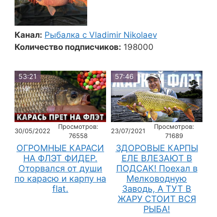
Канал:
Рыбалка с Vladimir Nikolaev
Количество подписчиков:
198000
53:21
57:46
Просмотров:
Просмотров:
30/05/2022
23/07/2021
76558
71689
ОГРОМНЫЕ КАРАСИ
ЗДОРОВЫЕ КАРПЫ
НА ФЛЭТ ФИДЕР.
ЕЛЕ ВЛЕЗАЮТ В
Оторвался от души
ПОДСАК! Поехал в
по карасю и карпу на
Мелководную
flat.
Заводь, А ТУТ В
ЖАРУ СТОИТ ВСЯ
РЫБА!