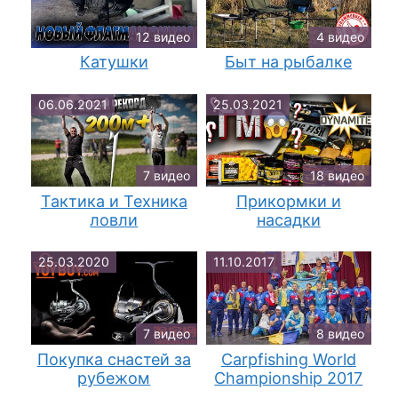
12 видео
4 видео
Катушки
Быт на рыбалке
06.06.2021
25.03.2021
7 видео
18 видео
Тактика и Техника
Прикормки и
ловли
насадки
25.03.2020
11.10.2017
7 видео
8 видео
Покупка снастей за
Carpfishing World
рубежом
Championship 2017