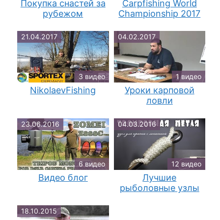
Покупка снастей за
Carpfishing World
рубежом
Championship 2017
21.04.2017
04.02.2017
3 видео
1 видео
NikolaevFishing
Уроки карповой
ловли
23.06.2016
04.03.2016
6 видео
12 видео
Видео блог
Лучшие
рыболовные узлы
18.10.2015