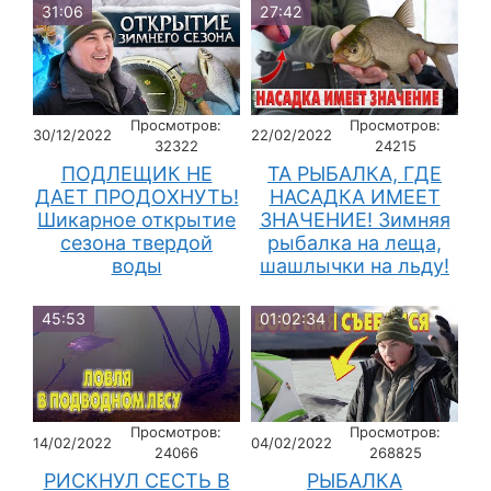
31:06
27:42
Просмотров:
Просмотров:
30/12/2022
22/02/2022
32322
24215
ПОДЛЕЩИК НЕ
ТА РЫБАЛКА, ГДЕ
ДАЕТ ПРОДОХНУТЬ!
НАСАДКА ИМЕЕТ
Шикарное открытие
ЗНАЧЕНИЕ! Зимняя
сезона твердой
рыбалка на леща,
воды
шашлычки на льду!
45:53
01:02:34
Просмотров:
Просмотров:
14/02/2022
04/02/2022
24066
268825
РИСКНУЛ СЕСТЬ В
РЫБАЛКА