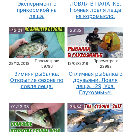
Эксперимент с
ЛОВЛЯ В ПАЛАТКЕ.
прикормкой на
Ночная ловля леща
леща.
на коромысло.
42:01
26:32
Просмотров:
Просмотров:
28/12/2018
12/03/2018
59786
22993
Зимняя рыбалка.
Отличная рыбалка с
Открытие сезона по
друзьями. Ловля
ловле леща.
леща, -29, Уха.
Глухозимье!
01:23:33
35:34