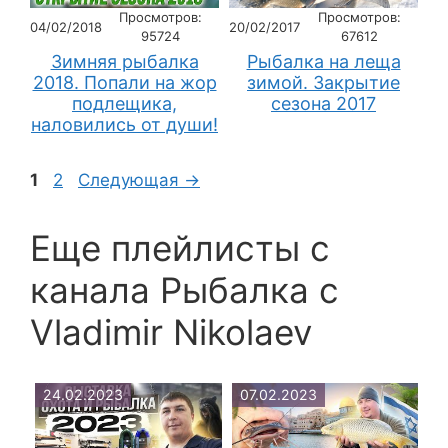
Просмотров:
Просмотров:
04/02/2018
20/02/2017
95724
67612
Зимняя рыбалка
Рыбалка на леща
2018. Попали на жор
зимой. Закрытие
подлещика,
сезона 2017
наловились от души!
Страница
Страница
1
2
Следующая
→
Еще плейлисты c
канала Рыбалка с
Vladimir Nikolaev
24.02.2023
07.02.2023