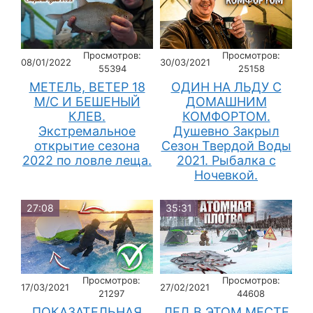
Просмотров:
Просмотров:
08/01/2022
30/03/2021
55394
25158
МЕТЕЛЬ, ВЕТЕР 18
ОДИН НА ЛЬДУ С
М/С И БЕШЕНЫЙ
ДОМАШНИМ
КЛЕВ.
КОМФОРТОМ.
Экстремальное
Душевно Закрыл
открытие сезона
Сезон Твердой Воды
2022 по ловле леща.
2021. Рыбалка с
Ночевкой.
27:08
35:31
Просмотров:
Просмотров:
17/03/2021
27/02/2021
21297
44608
ПОКАЗАТЕЛЬНАЯ
ЛЕД В ЭТОМ МЕСТЕ