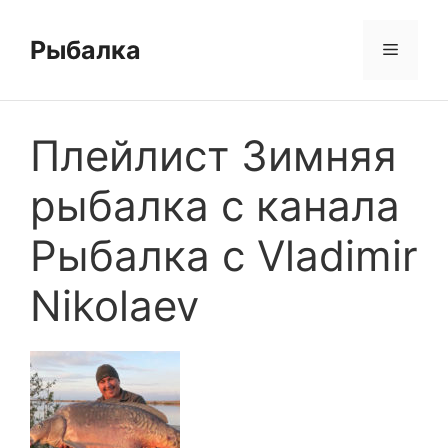
Перейти
к
Рыбалка
Меню
содержимому
Плейлист Зимняя
рыбалка с канала
Рыбалка с Vladimir
Nikolaev