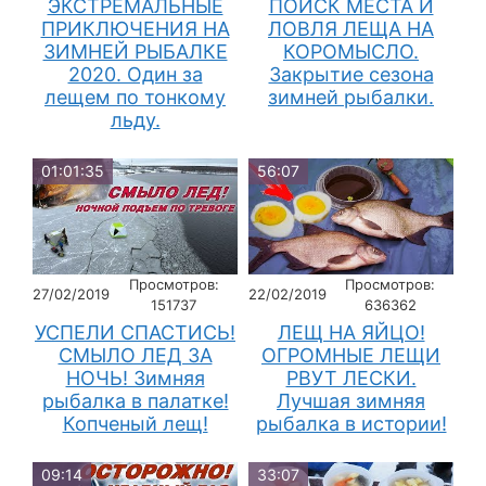
ЭКСТРЕМАЛЬНЫЕ
ПОИСК МЕСТА И
ПРИКЛЮЧЕНИЯ НА
ЛОВЛЯ ЛЕЩА НА
ЗИМНЕЙ РЫБАЛКЕ
КОРОМЫСЛО.
2020. Один за
Закрытие сезона
лещем по тонкому
зимней рыбалки.
льду.
01:01:35
56:07
Просмотров:
Просмотров:
27/02/2019
22/02/2019
151737
636362
УСПЕЛИ СПАСТИСЬ!
ЛЕЩ НА ЯЙЦО!
СМЫЛО ЛЕД ЗА
ОГРОМНЫЕ ЛЕЩИ
НОЧЬ! Зимняя
РВУТ ЛЕСКИ.
рыбалка в палатке!
Лучшая зимняя
Копченый лещ!
рыбалка в истории!
09:14
33:07