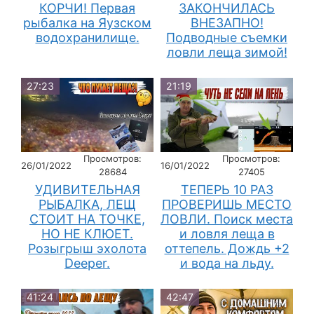
КОРЧИ! Первая
ЗАКОНЧИЛАСЬ
рыбалка на Яузском
ВНЕЗАПНО!
водохранилище.
Подводные съемки
ловли леща зимой!
27:23
21:19
Просмотров:
Просмотров:
26/01/2022
16/01/2022
28684
27405
УДИВИТЕЛЬНАЯ
ТЕПЕРЬ 10 РАЗ
РЫБАЛКА, ЛЕЩ
ПРОВЕРИШЬ МЕСТО
СТОИТ НА ТОЧКЕ,
ЛОВЛИ. Поиск места
НО НЕ КЛЮЕТ.
и ловля леща в
Розыгрыш эхолота
оттепель. Дождь +2
Deeper.
и вода на льду.
41:24
42:47