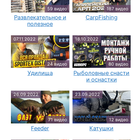
59 видео
187 видео
Развлекательное и
CarpFishing
полезное
07.11.2022
18.10.2022
24 видео
80 видео
Удилища
Рыболовные снасти
и оснастки
26.09.2022
23.09.2022
71 видео
12 видео
Feeder
Катушки