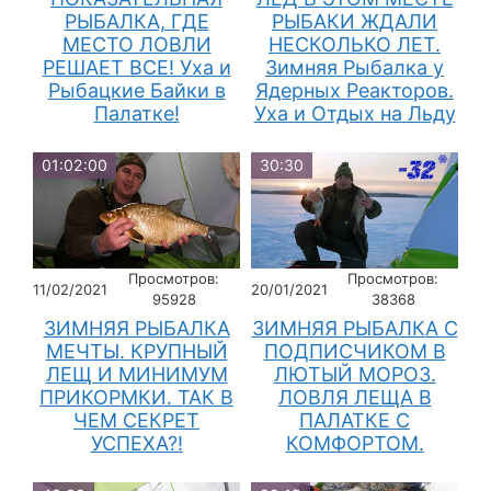
РЫБАЛКА, ГДЕ
РЫБАКИ ЖДАЛИ
МЕСТО ЛОВЛИ
НЕСКОЛЬКО ЛЕТ.
РЕШАЕТ ВСЕ! Уха и
Зимняя Рыбалка у
Рыбацкие Байки в
Ядерных Реакторов.
Палатке!
Уха и Отдых на Льду
01:02:00
30:30
Просмотров:
Просмотров:
11/02/2021
20/01/2021
95928
38368
ЗИМНЯЯ РЫБАЛКА
ЗИМНЯЯ РЫБАЛКА С
МЕЧТЫ. КРУПНЫЙ
ПОДПИСЧИКОМ В
ЛЕЩ И МИНИМУМ
ЛЮТЫЙ МОРОЗ.
ПРИКОРМКИ. ТАК В
ЛОВЛЯ ЛЕЩА В
ЧЕМ СЕКРЕТ
ПАЛАТКЕ С
УСПЕХА?!
КОМФОРТОМ.