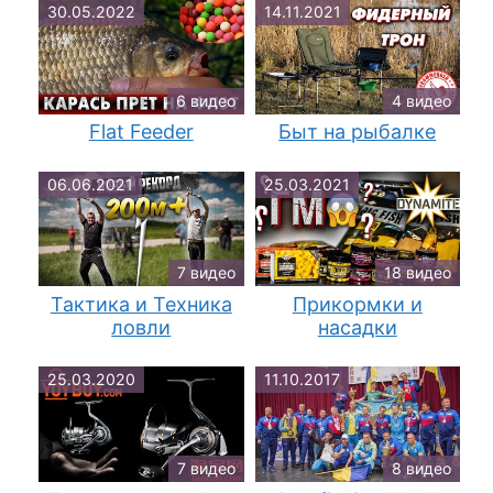
30.05.2022
14.11.2021
6 видео
4 видео
Flat Feeder
Быт на рыбалке
06.06.2021
25.03.2021
7 видео
18 видео
Тактика и Техника
Прикормки и
ловли
насадки
25.03.2020
11.10.2017
7 видео
8 видео