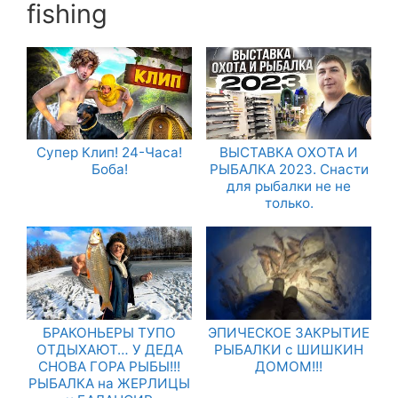
fishing
Супер Клип! 24-Часа!
ВЫСТАВКА ОХОТА И
Боба!
РЫБАЛКА 2023. Снасти
для рыбалки не не
только.
БРАКОНЬЕРЫ ТУПО
ЭПИЧЕСКОЕ ЗАКРЫТИЕ
ОТДЫХАЮТ… У ДЕДА
РЫБАЛКИ с ШИШКИН
СНОВА ГОРА РЫБЫ!!!
ДОМОМ!!!
РЫБАЛКА на ЖЕРЛИЦЫ