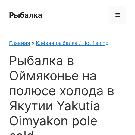
Перейти
к
Рыбалка
Меню
содержимому
Главная
»
Клёвая рыбалка / Hot fishing
Рыбалка в
Оймяконье на
полюсе холода в
Якутии Yakutia
Oimyakon pole