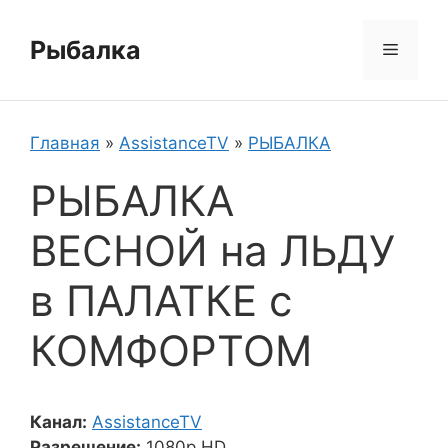
Перейти
к
Рыбалка
Меню
содержимому
Главная
»
AssistanceTV
»
РЫБАЛКА
РЫБАЛКА
ВЕСНОЙ на ЛЬДУ
в ПАЛАТКЕ с
КОМФОРТОМ
Канал:
AssistanceTV
Разрешение:
1080p HD