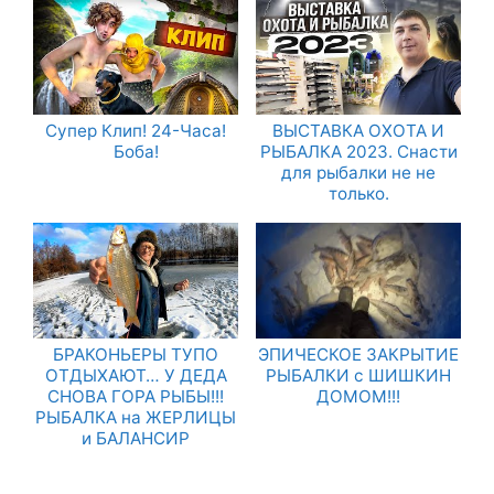
Супер Клип! 24-Часа!
ВЫСТАВКА ОХОТА И
Боба!
РЫБАЛКА 2023. Снасти
для рыбалки не не
только.
БРАКОНЬЕРЫ ТУПО
ЭПИЧЕСКОЕ ЗАКРЫТИЕ
ОТДЫХАЮТ… У ДЕДА
РЫБАЛКИ с ШИШКИН
СНОВА ГОРА РЫБЫ!!!
ДОМОМ!!!
РЫБАЛКА на ЖЕРЛИЦЫ
и БАЛАНСИР