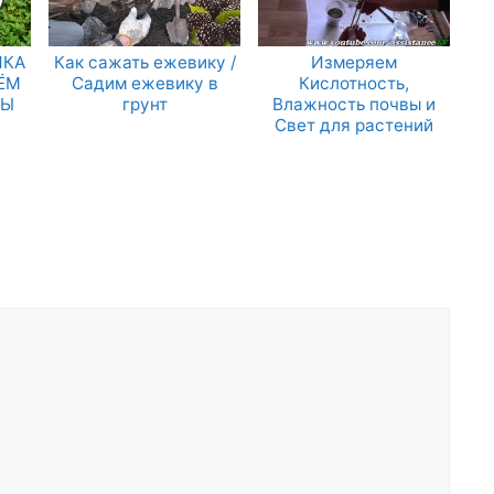
ИКА
Как сажать ежевику /
Измеряем
ОЁМ
Садим ежевику в
Кислотность,
МЫ
грунт
Влажность почвы и
Свет для растений