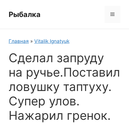
Перейти
к
Рыбалка
Меню
содержимому
Главная
»
Vitalik Ignatyuk
Сделал запруду
на ручье.Поставил
ловушку таптуху.
Супер улов.
Нажарил гренок.