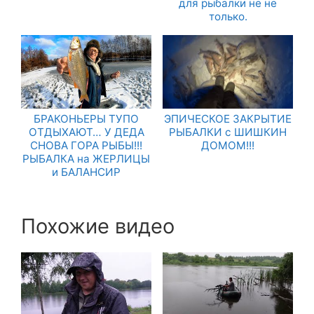
для рыбалки не не
только.
БРАКОНЬЕРЫ ТУПО
ЭПИЧЕСКОЕ ЗАКРЫТИЕ
ОТДЫХАЮТ… У ДЕДА
РЫБАЛКИ с ШИШКИН
СНОВА ГОРА РЫБЫ!!!
ДОМОМ!!!
РЫБАЛКА на ЖЕРЛИЦЫ
и БАЛАНСИР
Похожие видео